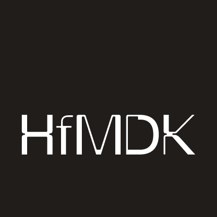
Mehr zum Thema
(Foto:
Janine Bächle
)