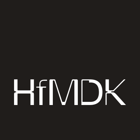
↗
Auf Karte anzeigen
free admission