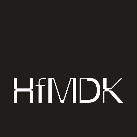
↗
Auf Karte anzeigen
free admission