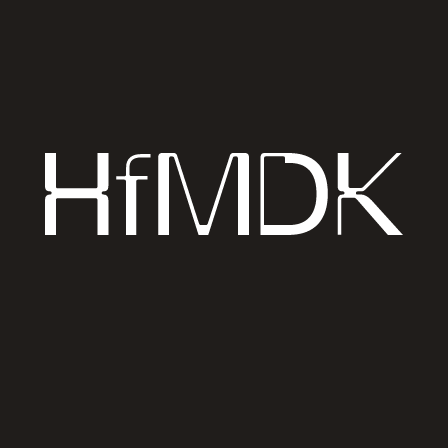
Die Direktorin des Jüdischen Museums, Prof. Dr.
Mirjam Wenzel, und der bekannte Frankfurter
Mäzen Konrad von Bethmann stellen ihre
Lieblingsstücke vor. Studierende der Hochschule
für Musik und Darstellende Kunst Frankfurt,
Moderation: Prof. Ernst-August Klötzke.
Eine Kooperation mit der Gesellschaft der
Freunde der Alten Oper Frankfurt.
Karten unter 069 1340-322 oder
freunde@alteoper.de
Alte Oper Frankfurt
Opernplatz 1
,
60313
Frankfurt am Main
↗
Auf Karte anzeigen