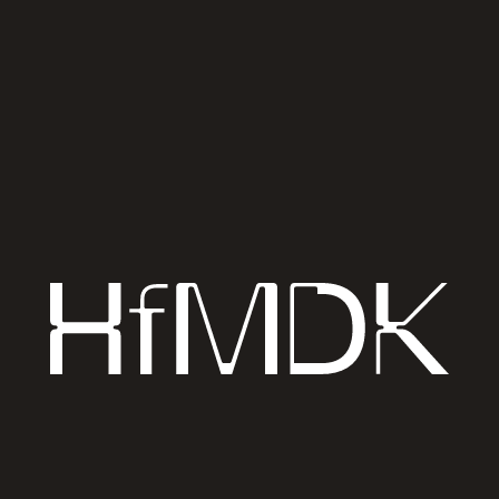
↗
Auf Karte anzeigen
free admission